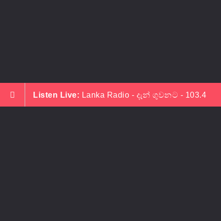
Listen Live:
Lanka Radio - දැන් ගුවනට - 103.4
LANKA RADIO LK
©
2026
PRIVACY POLICY
DEVELOP BY ASELA INDRAJITH
contact
us
Freephone:+ 49 176 46 79 11 52