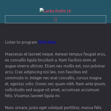
HOME
Listen to program
Click Here
NEWS & EVENTS
Maecenas et laoreet neque. Aenean tempus feugiat eros,
CONTACTS
eu convallis ligula tincidunt a. Nam facilisis enim at
augue viverra ultrices. Etiam nec mollis est, non pulvinar
ABOUT US
arcu. Cras adipiscing nisi leo, non faucibus est
commodo in. Integer nec erat convallis, cursus magna
et, egestas odio. Donec nec quam nibh. Nam ante ipsum,
sollicitudin sed augue sit amet, accumsan accumsan
felis. Vivamus laoreet ligula mi.
Nunc ornare, justo eget volutpat porttitor, massa felis