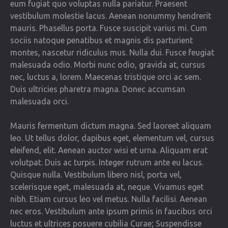
eum fugiat quo voluptas nulla pariatur. Praesent
vestibulum molestie lacus. Aenean nonummy hendrerit
mauris. Phasellus porta. Fusce suscipit varius mi. Cum
sociis natoque penatibus et magnis dis parturient
montes, nascetur ridiculus mus. Nulla dui. Fusce feugiat
malesuada odio. Morbi nunc odio, gravida at, cursus
nec, luctus a, lorem. Maecenas tristique orci ac sem.
Duis ultricies pharetra magna. Donec accumsan
malesuada orci.
Mauris fermentum dictum magna. Sed laoreet aliquam
leo. Ut tellus dolor, dapibus eget, elementum vel, cursus
eleifend, elit. Aenean auctor wisi et urna. Aliquam erat
volutpat. Duis ac turpis. Integer rutrum ante eu lacus.
Quisque nulla. Vestibulum libero nisl, porta vel,
scelerisque eget, malesuada at, neque. Vivamus eget
nibh. Etiam cursus leo vel metus. Nulla facilisi. Aenean
nec eros. Vestibulum ante ipsum primis in faucibus orci
luctus et ultrices posuere cubilia Curae; Suspendisse