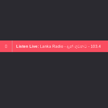
Listen Live:
Lanka Radio - දැන් ගුවනට - 103.4
LANKA RADIO LK
©
2026
PRIVACY POLICY
DEVELOP BY ASELA INDRAJITH
contact
us
Freephone:+ 49 176 46 79 11 52