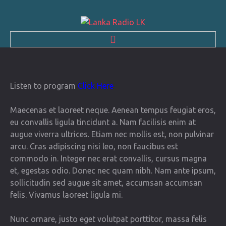
HOME
Listen to program
Click Here
NEWS & EVENTS
Maecenas et laoreet neque. Aenean tempus feugiat eros,
CONTACTS
eu convallis ligula tincidunt a. Nam facilisis enim at
augue viverra ultrices. Etiam nec mollis est, non pulvinar
ABOUT US
arcu. Cras adipiscing nisi leo, non faucibus est
commodo in. Integer nec erat convallis, cursus magna
et, egestas odio. Donec nec quam nibh. Nam ante ipsum,
sollicitudin sed augue sit amet, accumsan accumsan
felis. Vivamus laoreet ligula mi.
Nunc ornare, justo eget volutpat porttitor, massa felis